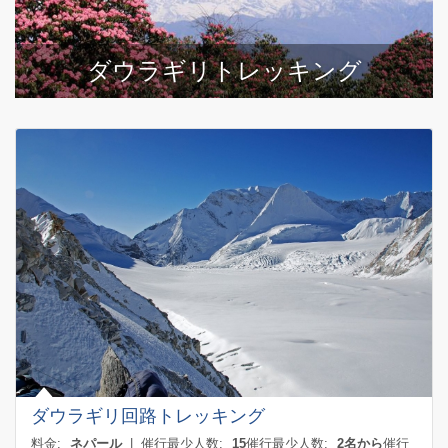
ダウラギリトレッキング
ダウラギリ回路トレッキング
料金:
ネパール
| 催行最少人数:
15
催行最少人数:
2名から
催行