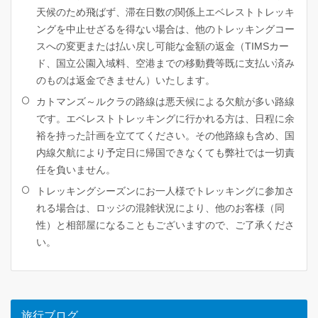
天候のため飛ばず、滞在日数の関係上エベレストトレッキ
ングを中止せざるを得ない場合は、他のトレッキングコー
スへの変更または払い戻し可能な金額の返金（TIMSカー
ド、国立公園入域料、空港までの移動費等既に支払い済み
のものは返金できません）いたします。
カトマンズ～ルクラの路線は悪天候による欠航が多い路線
です。エベレストトレッキングに行かれる方は、日程に余
裕を持った計画を立ててください。その他路線も含め、国
内線欠航により予定日に帰国できなくても弊社では一切責
任を負いません。
トレッキングシーズンにお一人様でトレッキングに参加さ
れる場合は、ロッジの混雑状況により、他のお客様（同
性）と相部屋になることもございますので、ご了承くださ
い。
旅行ブログ