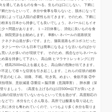
火を通してあるものを食べる。生ものは口にしない。 下痢に
下痢だからといって、水分や食事を取らないと、脱水になって
症状によっては入院の必要性も出てきます。そのため、下痢に
の粉末を日本から持参しても良いでしょう。ネパールにもイオ
少々問題があります。 １～2日休養し、消化に良いものを食
、病院受診をお勧めします。 車酔い ネパールの道路状況
、クネクネ山道が多いです。また、舗装道路もボコボコだった
、タクシーやバスも日本では廃車になるような古いものばかり
も荒い人が多いのが現状です。 そのため、残念ながらネパール
め薬を持参して下さい。 高山病 ヒマラヤトレッキングに行
。標高2500m以上を越えると、高山病の危険が出てきます。
が不足して様々な症状を引き起こします。これらの症状の総称
や手足のむくみ、頭痛、不眠、吐き気、めまい、食欲不振 ②中
脈拍増加、意欲減退 ③重症＝脳浮腫（意識障害）、肺水腫（深
登りましょう。（高度を上げるのは1日500m以下が良いとさ
高山病の症状が出ていないからといって先を急がず、高度順応の
ェなどで） 水分をたくさん取る。高所では酸素を取り込むた
と共に水分も奪われていくので、いつもより多く水分を取りま