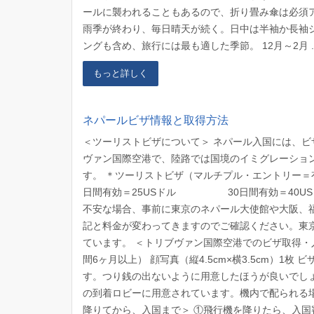
ールに襲われることもあるので、折り畳み傘は必須
雨季が終わり、毎日晴天が続く。日中は半袖か長袖
ングも含め、旅行には最も適した季節。 12月～2月 ..
もっと詳しく
ネパールビザ情報と取得方法
＜ツーリストビザについて＞ ネパール入国には、
ヴァン国際空港で、陸路では国境のイミグレーショ
す。 ＊ツーリストビザ（マルチプル・エントリ
日間有効＝25USドル 30日間有効＝40US
不安な場合、事前に東京のネパール大使館や大阪、
記と料金が変わってきますのでご確認ください。東
ています。 ＜トリブヴァン国際空港でのビザ取得・
間6ヶ月以上） 顔写真（縦4.5cm×横3.5cm）1
す。つり銭の出ないように用意したほうが良いでしょ
の到着ロビーに用意されています。機内で配られる
降りてから、入国まで＞ ①飛行機を降りたら、入国審査