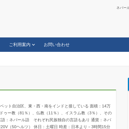
ネパール政
ご利用案内
お問い合わせ
チベット自治区、東・西・南をインドと接している 面積：14万
：ヒンドゥー教（81％）、仏教（11％）、イスラム教（3％）、その
 言語：ネパール語 それぞれ民族独自の言語もあり 通貨：ネパ
：220V（50ヘルツ） 休日：土曜日 時差：日本より－3時間15分