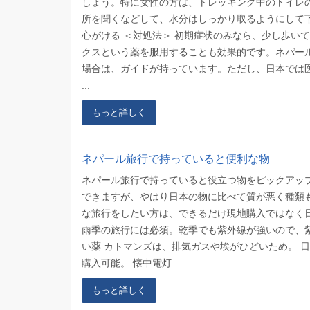
しょう。特に女性の方は、トレッキング中のトイレ
所を聞くなどして、水分はしっかり取るようにして
心がける ＜対処法＞ 初期症状のみなら、少し歩い
クスという薬を服用することも効果的です。ネパー
場合は、ガイドが持っています。ただし、日本では
...
もっと詳しく
ネパール旅行で持っていると便利な物
ネパール旅行で持っていると役立つ物をピックアッ
できますが、やはり日本の物に比べて質が悪く種類
な旅行をしたい方は、できるだけ現地購入ではなく
雨季の旅行には必須。乾季でも紫外線が強いので、
い薬 カトマンズは、排気ガスや埃がひどいため。 
購入可能。 懐中電灯 ...
もっと詳しく