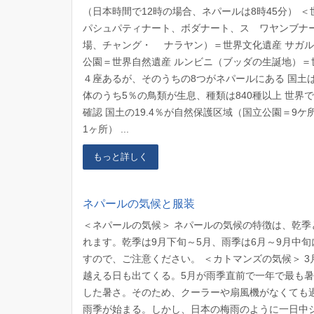
（日本時間で12時の場合、ネパールは8時45分） 
パシュパティナート、ボダナート、ス ワヤンブナ
場、チャング・ ナラヤン）＝世界文化遺産 サガル
公園＝世界自然遺産 ルンビニ（ブッダの生誕地）＝世
４座あるが、そのうちの8つがネパールにある 国土は
体のうち5％の鳥類が生息、種類は840種以上 世界で
確認 国土の19.4％が自然保護区域（国立公園＝9
1ヶ所） ...
もっと詳しく
ネパールの気候と服装
＜ネパールの気候＞ ネパールの気候の特徴は、乾
れます。乾季は9月下旬～5月、雨季は6月～9月中
すので、ご注意ください。 ＜カトマンズの気候＞ 3
越える日も出てくる。5月が雨季直前で一年で最も
した暑さ。そのため、クーラーや扇風機がなくても過
雨季が始まる。しかし、日本の梅雨のように一日中