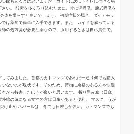
の心配もあるとは思いますが、ガイドに次にトイレに行ける場
下さい。 酸素を多く取り込むために、常に深呼吸、腹式呼吸を
て身体を慣らすと良いでしょう。 初期症状の場合、ダイアモッ
ルでは薬局で簡単に入手できます。また、ガイドを雇っている
医師の処方箋が必要な薬なので、服用するときは自己責任で。
プしてみました。首都のカトマンズであれば一通り何でも購入
も少ないのが現状です。そのため、荷物に余裕のある方や快適
日本から持参したほうが良いと思います。 折り畳み傘（日傘）
紫外線の気になる女性の方は日傘があると便利。 マスク、うが
日焼け止め ネパールは、冬でも日差しが強い。カトマンズでも