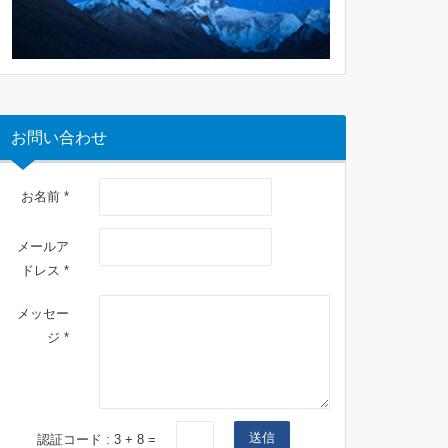
お問い合わせ
お名前 *
メールア
ドレス *
メッセー
ジ *
送信
認証コード :
3
+
8
=