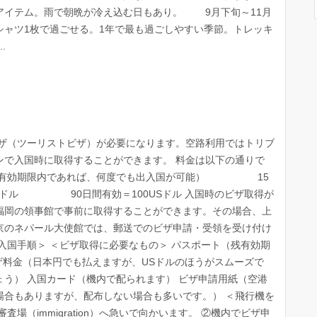
アイテム。雨で朝晩が冷え込む日もあり。 9月下旬～11月
シャツ1枚で過ごせる。1年で最も過ごしやすい季節。トレッキ
.
ビザ（ツーリストビザ）が必要になります。空路利用ではトリブ
ンで入国時に取得することができます。 料金は以下の通りで
ー＝有効期限内であれば、何度でも出入国が可能） 15
ドル 90日間有効＝100USドル 入国時のビザ取得が
福岡の領事館で事前に取得することができます。その場合、上
京のネパール大使館では、郵送でのビザ申請・受領を受け付け
入国手順＞ ＜ビザ取得に必要なもの＞ パスポート（残有効期
枚 ビザ料金（日本円でも払えますが、USドルのほうがスムーズで
う） 入国カード（機内で配られます） ビザ申請用紙（空港
場合もありますが、配布しない場合も多いです。） ＜飛行機を
場（immigration）へ急いで向かいます。 ②機内でビザ申