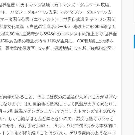
＜世界遺産＞ カトマンズ盆地（カトマンズ・ダルバール広場、
ート、パタン・ダルバール広場、バクタプル・ダルバール広
マータ国立公園（エベレスト）＝世界自然遺産 チトワン国立
界文化遺産 ＜自然の宝庫ネパール＞ 地球上に8000m峰は１
標高50mの亜熱帯から8848mのエベレストの頂上まで 世界全
15科ある蝶の種族のうち11科が生息し、600種類以上の蝶を
ケ所、野生動物保護区＝3ヶ所、保護地域＝3ヶ所、狩猟指定区＝
季と雨季があること、そして昼夜の気温差が大きいことが挙げら
旬になります。また目的地の標高によって気温が大きく異なりま
月～5月 気温がグングン上がってきて、カトマンズでも30℃を
暑い。しかし雨はほとんど降らないので、湿度も低くカラッと
ごせる。夜はまだ肌寒い。 ６月～９月中旬 6月から本格的に
シトシト雨が降り続くことは少ない。ゲリラ豪雨のようなスコ