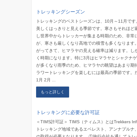
トレッキングシーズン
トレッキングのベストシーズンは、10月～11月で
美しくはっきりと見える季節です。寒さもそれほど
し世界中からトレッカーが集まる時期のため、非常に
が、寒さも厳しくなり高地での積雪も多くなります。
がってきて、ヒマラヤの見える確率は減ります。し
く時期になります。特に3月はヒマラヤとシャクナゲ
が多くなり雨季のため、ヒマラヤの眺望はあまり期
ラワートレッキングを楽しむには最高の季節です。ただ、
1月 2月 ...
もっと詳しく
トレッキングに必要な許可証
＜TIMS許可証＞ TIMS（ティムス）とはTrekkers Inf
トレッキング地域であるエベレスト、アンナプルナ、
の取得が必要となります。 ①旅行会社を通してトレ