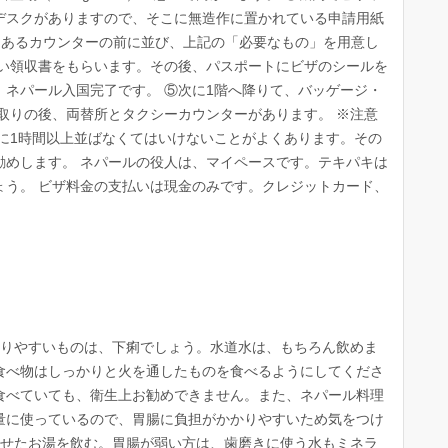
デスクがありますので、そこに無造作に置かれている申請用紙
”と書いてあるカウンターの前に並び、上記の「必要なもの」を用意し
払い領収書をもらいます。その後、パスポートにビザのシールを
ネパール入国完了です。 ⑤次に1階へ降りて、バッゲージ・
取りの後、両替所とタクシーカウンターがあります。 ※注意
に1時間以上並ばなくてはいけないことがよくあります。その
勧めします。 ネパールの役人は、マイペースです。テキパキは
ょう。 ビザ料金の支払いは現金のみです。クレジットカード、
こりやすいものは、下痢でしょう。水道水は、もちろん飲めま
食べ物はしっかりと火を通したものを食べるようにしてくださ
食べていても、衛生上お勧めできません。また、ネパール料理
量に使っているので、胃腸に負担がかかりやすいため気をつけ
させたお湯を飲む。胃腸が弱い方は、歯磨きに使う水もミネラ