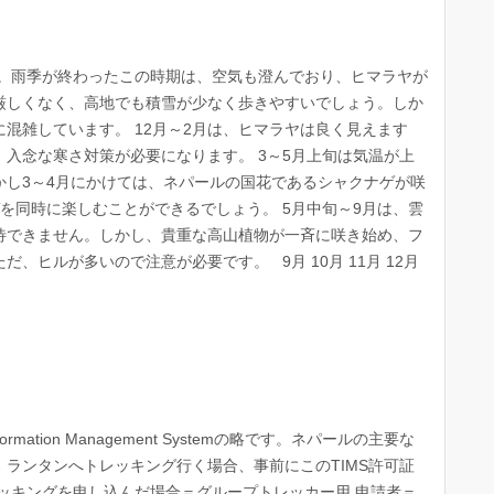
す。雨季が終わったこの時期は、空気も澄んでおり、ヒマラヤが
厳しくなく、高地でも積雪が少なく歩きやすいでしょう。しか
混雑しています。 12月～2月は、ヒマラヤは良く見えます
入念な寒さ対策が必要になります。 3～5月上旬は気温が上
かし3～4月にかけては、ネパールの国花であるシャクナゲが咲
を同時に楽しむことができるでしょう。 5月中旬～9月は、雲
待できません。しかし、貴重な高山植物が一斉に咲き始め、フ
ヒルが多いので注意が必要です。 9月 10月 11月 12月
ormation Management Systemの略です。ネパールの主要な
ランタンへトレッキング行く場合、事前にこのTIMS許可証
ッキングを申し込んだ場合＝グループトレッカー用 申請者＝