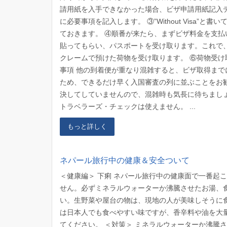
請用紙を入手できなかった場合、ビザ申請用紙記入
に必要事項を記入します。 ③”Without Visa
ておきます。 ④順番が来たら、まずビザ料金を支
貼ってもらい、パスポートを受け取ります。これで、
クレームで預けた荷物を受け取ります。 ⑥荷物受け
事項 他の到着便が重なり混雑すると、ビザ取得まで
ため、できるだけ早く入国審査の列に並ぶことをお
決してしていませんので、混雑時も気長に待ちまし
トラベラーズ・チェックは使えません。 ...
もっと詳しく
ネパール旅行中の健康＆安全ついて
＜健康編＞ 下痢 ネパール旅行中の健康面で一番起
せん。必ずミネラルウォーターか沸騰させたお湯、
い。生野菜や屋台の物は、現地の人が美味しそうに
は日本人でも食べやすい味ですが、香辛料や油を大
てください。 ＜対策＞ ミネラルウォーターか沸騰