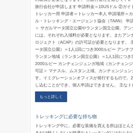
旅行会社が申請します 申請料金＝10USドル ②
トレッカー用 申請者＝トレッカー本人 申請場所＝
ル・トレッキング・エージェント協会（TAAN） 申
＞ サガルマータ国立公園やランタン国立公園、ア
には、それぞれ入域料が必要となります。またアン
ロジェクト（ACAP）の許可証が必要となります。
ータ国立公園）＝1人1回につき3000ルピー アンナ
ランタン地域（ランタン国立公園）＝1人1回につき3
2000ルピー カンチェンジュンガ地域（カンチェンジ
可証＞ マナスル、ムスタン上域、カンチェンジュン
す。イミグレーションオフィスが発行するもので、2
し込むことができ、個人申請はできません。 主なトレ
もっと詳しく
トレッキングに必要な持ち物
トレッキング中に、必要な装備を買える所はほとん
るだけ軽くしないと快適なトレッキングにはならな