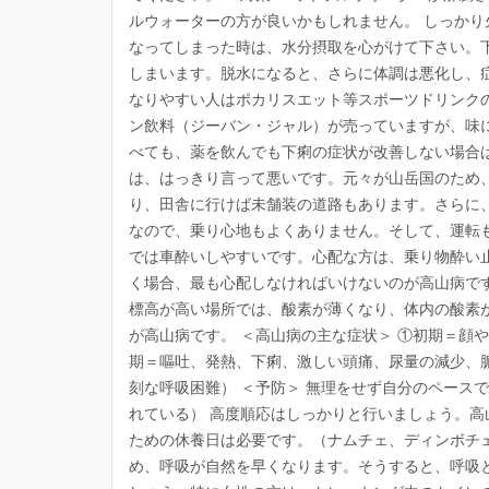
ルウォーターの方が良いかもしれません。 しっかり
なってしまった時は、水分摂取を心がけて下さい。
しまいます。脱水になると、さらに体調は悪化し、
なりやすい人はポカリスエット等スポーツドリンク
ン飲料（ジーバン・ジャル）が売っていますが、味に
べても、薬を飲んでも下痢の症状が改善しない場合は
は、はっきり言って悪いです。元々が山岳国のため
り、田舎に行けば未舗装の道路もあります。さらに
なので、乗り心地もよくありません。そして、運転
では車酔いしやすいです。心配な方は、乗り物酔い止
く場合、最も心配しなければいけないのが高山病です
標高が高い場所では、酸素が薄くなり、体内の酸素
が高山病です。 ＜高山病の主な症状＞ ①初期＝顔
期＝嘔吐、発熱、下痢、激しい頭痛、尿量の減少、
刻な呼吸困難） ＜予防＞ 無理をせず自分のペースで
れている） 高度順応はしっかりと行いましょう。
ための休養日は必要です。（ナムチェ、ディンボチ
め、呼吸が自然を早くなります。そうすると、呼吸