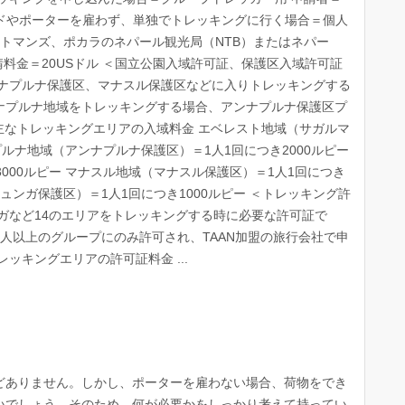
ガイドやポーターを雇わず、単独でトレッキングに行く場合＝個人
カトマンズ、ポカラのネパール観光局（NTB）またはネパー
請料金＝20USドル ＜国立公園入域許可証、保護区入域許可証
ンナプルナ保護区、マナスル保護区などに入りトレッキングする
ナプルナ地域をトレッキングする場合、アンナプルナ保護区プ
 主なトレッキングエリアの入域料金 エベレスト地域（サガルマ
プルナ地域（アンナプルナ保護区）＝1人1回につき2000ルピー
000ルピー マナスル地域（マナスル保護区）＝1人1回につき
ュンガ保護区）＝1人1回につき1000ルピー ＜トレッキング許
ガなど14のエリアをトレッキングする時に必要な許可証で
人以上のグループにのみ許可され、TAAN加盟の旅行会社で申
ッキングエリアの許可証料金 ...
どありません。しかし、ポーターを雇わない場合、荷物をでき
いでしょう。そのため、何が必要かをしっかり考えて持ってい