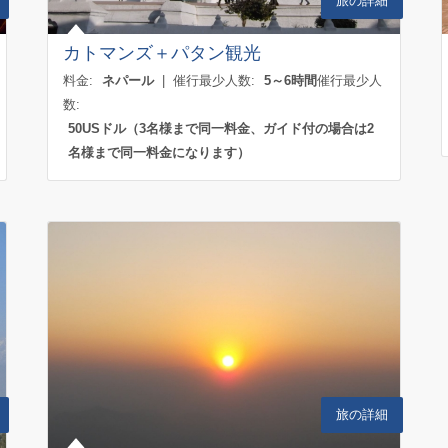
旅の詳細
カトマンズ＋パタン観光
料金:
ネパール
| 催行最少人数:
5～6時間
催行最少人
数:
50USドル（3名様まで同一料金、ガイド付の場合は2
名様まで同一料金になります）
旅の詳細