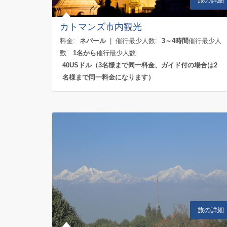
旅の詳細
カトマンズ市内観光
料金:
ネパール
| 催行最少人数:
3～4時間
催行最少人
数:
1名から
催行最少人数:
40USドル（3名様まで同一料金、ガイド付の場合は2
名様まで同一料金になります）
旅の詳細