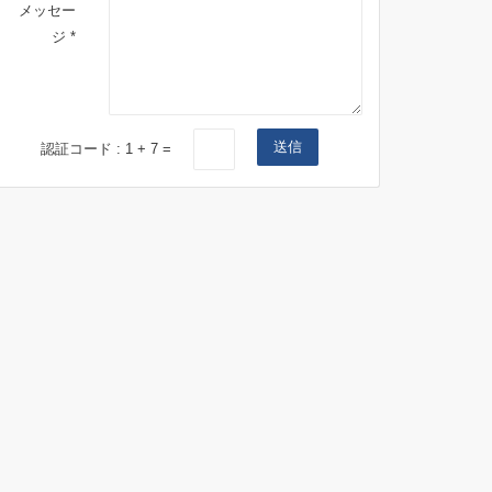
メッセー
ジ *
送信
認証コード :
1
+
7
=