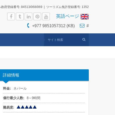
府登録番号: 84513/068/069 | ツーリズム免許登録番号: 1352
英語ページ
+977 9851057312 (KB)
#
詳細情報
料金:
ネパール
催行最少人数:
8～9時間
難易度: