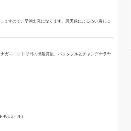
発しますので、早朝出発になります。悪天候による払い戻しに
。ナガルコットで日の出鑑賞後、バクタプルとチャングナラヤ
40USドル）