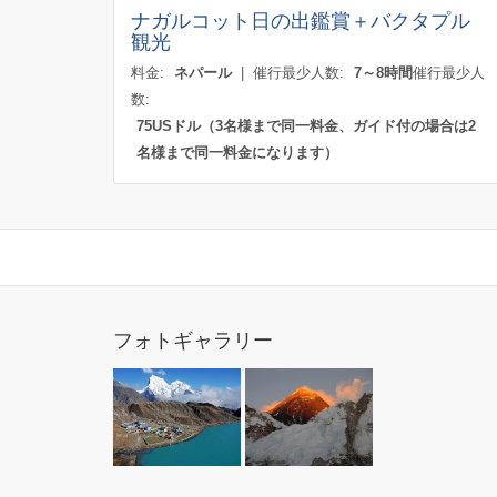
ナガルコット日の出鑑賞＋バクタプル
観光
料金:
ネパール
| 催行最少人数:
7～8時間
催行最少人
数:
75USドル（3名様まで同一料金、ガイド付の場合は2
名様まで同一料金になります）
フォトギャラリー