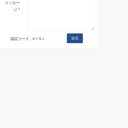
メッセー
ジ *
送信
認証コード :
4
+
5
=