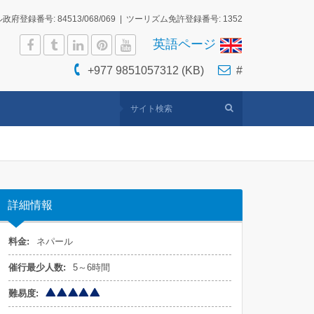
府登録番号: 84513/068/069 | ツーリズム免許登録番号: 1352
英語ページ
+977 9851057312 (KB)
#
詳細情報
料金:
ネパール
催行最少人数:
5～6時間
難易度: