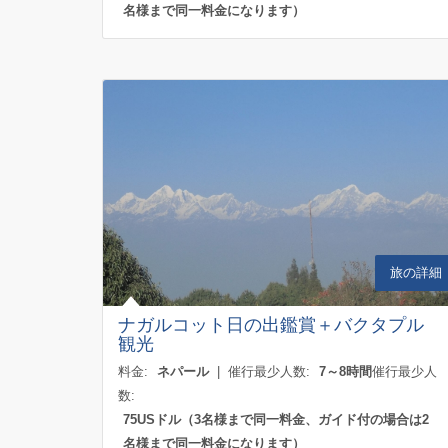
名様まで同一料金になります）
旅の詳細
ナガルコット日の出鑑賞＋バクタプル
観光
料金:
ネパール
| 催行最少人数:
7～8時間
催行最少人
数:
75USドル（3名様まで同一料金、ガイド付の場合は2
名様まで同一料金になります）