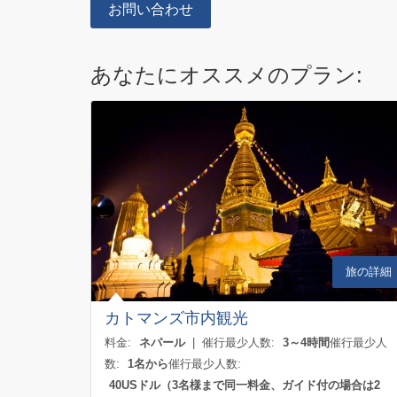
お問い合わせ
あなたにオススメのプラン:
旅の詳細
カトマンズ市内観光
料金:
ネパール
| 催行最少人数:
3～4時間
催行最少人
数:
1名から
催行最少人数:
40USドル（3名様まで同一料金、ガイド付の場合は2