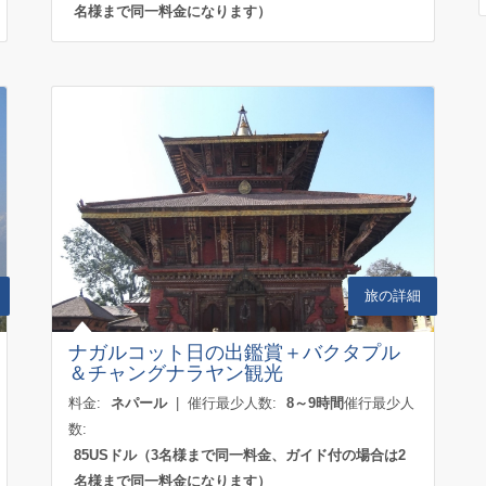
名様まで同一料金になります）
旅の詳細
ナガルコット日の出鑑賞＋バクタプル
＆チャングナラヤン観光
料金:
ネパール
| 催行最少人数:
8～9時間
催行最少人
数:
85USドル（3名様まで同一料金、ガイド付の場合は2
名様まで同一料金になります）