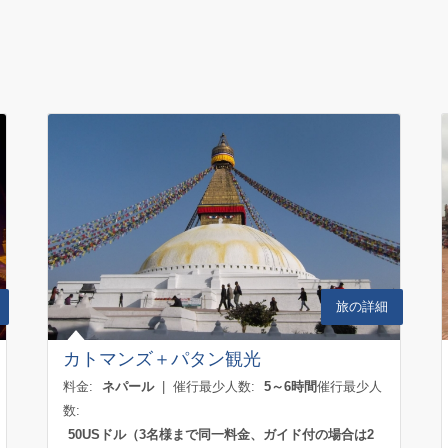
旅の詳細
カトマンズ＋パタン観光
料金:
ネパール
| 催行最少人数:
5～6時間
催行最少人
数:
50USドル（3名様まで同一料金、ガイド付の場合は2